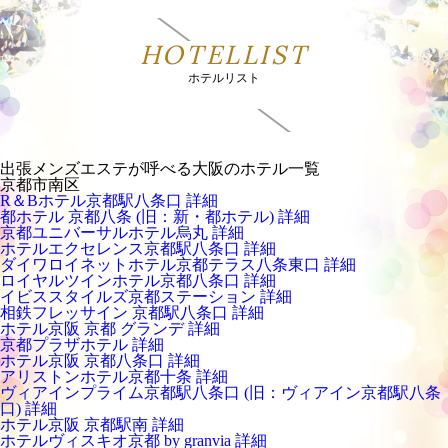
HOTELLIST
ホテルリスト
出張メンズエステが呼べる大阪のホテル一覧
京都市南区
R＆Bホテル京都駅八条口
詳細
都ホテル 京都八条 (旧：新・都ホテル)
詳細
京都ユニバーサルホテル烏丸
詳細
ホテルエクセレンス京都駅八条口
詳細
ダイワロイネットホテル京都テラス八条東口
詳細
ロイヤルツインホテル京都八条口
詳細
イビススタイルズ京都ステーション
詳細
相鉄フレッサイン 京都駅八条口
詳細
ホテル京阪 京都 グランデ
詳細
京都プラザホテル
詳細
ホテル京阪 京都八条口
詳細
アリストンホテル京都十条
詳細
ヴィアインプライム京都駅八条口 (旧：ヴィアイン京都駅八条
口)
詳細
ホテル京阪 京都駅南
詳細
ホテルヴィスキオ京都 by granvia
詳細