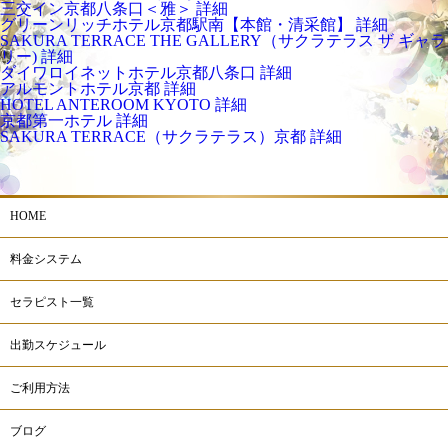
三交イン京都八条口＜雅＞
詳細
グリーンリッチホテル京都駅南【本館・清采館】
詳細
SAKURA TERRACE THE GALLERY（サクラテラス ザ ギャラ
リー)
詳細
ダイワロイネットホテル京都八条口
詳細
アルモントホテル京都
詳細
HOTEL ANTEROOM KYOTO
詳細
京都第一ホテル
詳細
SAKURA TERRACE（サクラテラス）京都
詳細
HOME
料金システム
セラピスト一覧
出勤スケジュール
ご利用方法
ブログ