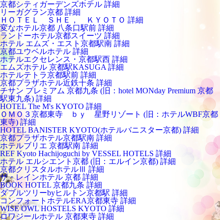
京都シティガーデンズホテル
詳細
リーガグラン京都
詳細
ＨＯＴＥＬ ＳＨＥ， ＫＹＯＴＯ
詳細
変なホテル京都 八条口駅前
詳細
ランドーホテル京都スイーツ
詳細
ホテル エムズ・エスト京都駅南
詳細
京都ユウベルホテル
詳細
ホテルエクセレンス・京都駅西
詳細
エムズホテル 京都駅KASUGA
詳細
ホテルテトラ京都駅前
詳細
京都プラザホテル近鉄十条
詳細
チサン プレミアム 京都九条 (旧：hotel MONday Premium 京都
駅東九条)
詳細
HOTEL The M's KYOTO
詳細
ＯＭＯ３京都東寺 ｂｙ 星野リゾート (旧：ホテルWBF京都
東寺)
詳細
HOTEL BANISTER KYOTO(ホテルバニスター京都)
詳細
京都プラザホテル京都駅南
詳細
ホテルブリエ 京都駅南
詳細
REF Kyoto Hachijoguchi by VESSEL HOTELS
詳細
ホテル エルシエント京都 (旧：エルイン京都)
詳細
京都クリスタルホテルⅢ
詳細
ザ・レインホテル 京都
詳細
BOOK HOTEL 京都九条
詳細
ダブルツリーbyヒルトン京都駅
詳細
コンフォートホテルERA京都東寺
詳細
WISE OWL HOSTELS KYOTO
詳細
ロワジールホテル 京都東寺
詳細